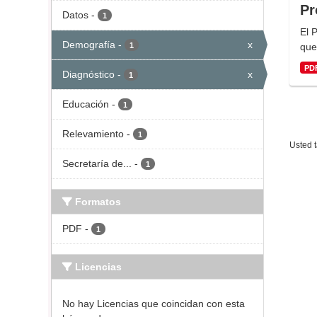
Pr
Datos
-
1
El 
Demografía
-
x
1
que
PD
Diagnóstico
-
x
1
Educación
-
1
Relevamiento
-
1
Usted t
Secretaría de...
-
1
Formatos
PDF
-
1
Licencias
No hay Licencias que coincidan con esta