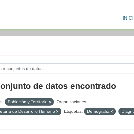
INIC
conjunto de datos encontrado
s:
Población y Territorio
Organizaciones:
etaría de Desarrollo Humano
Etiquetas:
Demografía
Diagn