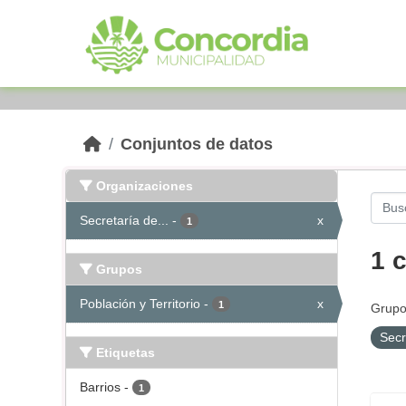
Skip to main content
Conjuntos de datos
Organizaciones
Secretaría de...
-
x
1
1 
Grupos
Población y Territorio
-
x
1
Grupo
Secr
Etiquetas
Barrios
-
1