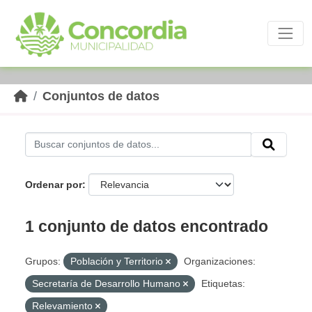
Skip to main content
Conjuntos de datos
Ordenar por
1 conjunto de datos encontrado
Grupos:
Población y Territorio
Organizaciones:
Secretaría de Desarrollo Humano
Etiquetas:
Relevamiento