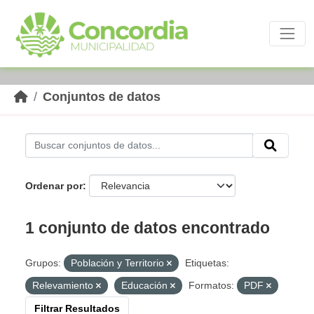
Skip to main content
Conjuntos de datos
Ordenar por
1 conjunto de datos encontrado
Grupos:
Población y Territorio
Etiquetas:
Relevamiento
Educación
Formatos:
PDF
Filtrar Resultados