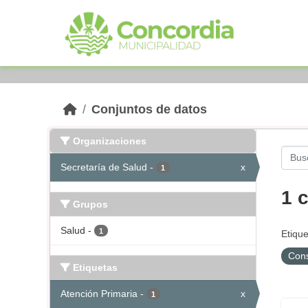
Skip to main content
Conjuntos de datos
Organizaciones
Secretaría de Salud
-
x
1
1 
Grupos
Salud
-
1
Etique
Cons
Etiquetas
Atención Primaria
-
x
1