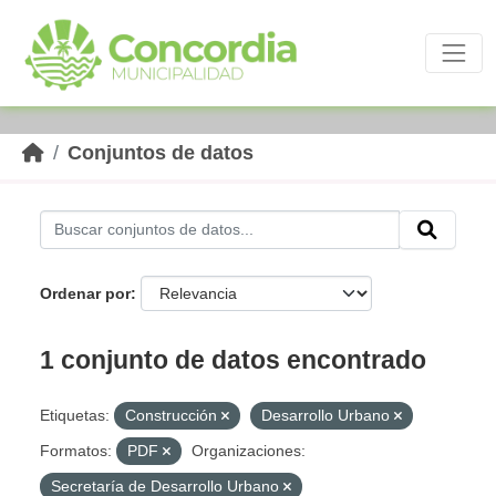
Skip to main content
Conjuntos de datos
Ordenar por
1 conjunto de datos encontrado
Etiquetas:
Construcción
Desarrollo Urbano
Formatos:
PDF
Organizaciones:
Secretaría de Desarrollo Urbano