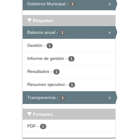
Gobierno Municipal
-
x
1
Etiquetas
Balance anual
-
x
1
Gestión
-
1
Informe de gestión
-
1
Resultados
-
1
Resumen ejecutivo
-
1
Transparencia
-
x
1
Formatos
PDF
-
1