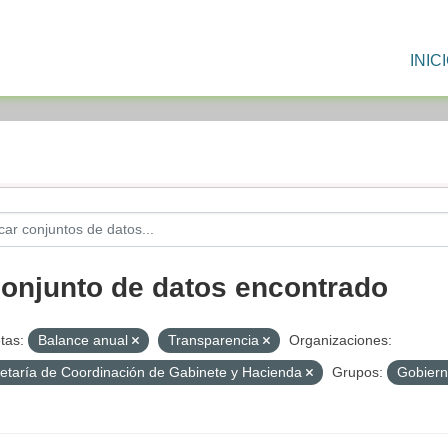
INIC
conjunto de datos encontrado
tas:
Balance anual
Transparencia
Organizaciones:
etaría de Coordinación de Gabinete y Hacienda
Grupos:
Gobiern