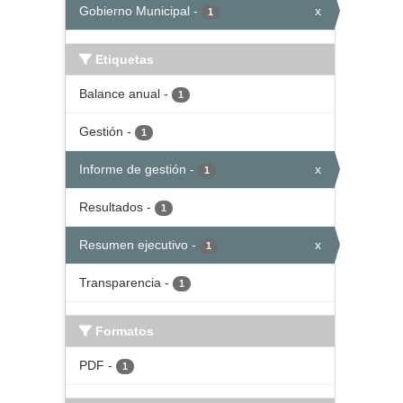
Gobierno Municipal
-
x
1
Etiquetas
Balance anual
-
1
Gestión
-
1
Informe de gestión
-
x
1
Resultados
-
1
Resumen ejecutivo
-
x
1
Transparencia
-
1
Formatos
PDF
-
1