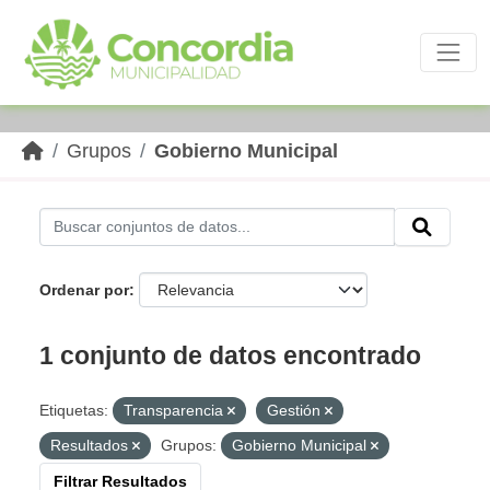
Skip to main content
Grupos
Gobierno Municipal
Ordenar por
1 conjunto de datos encontrado
Etiquetas:
Transparencia
Gestión
Resultados
Grupos:
Gobierno Municipal
Filtrar Resultados