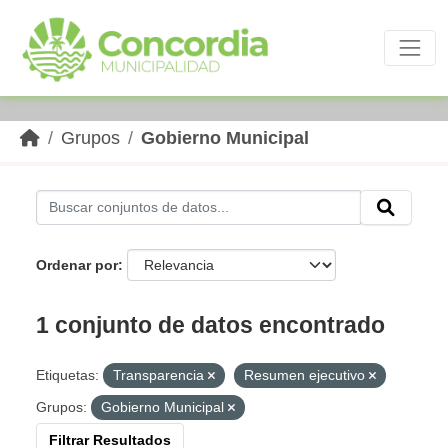
Skip to main content
Grupos
Gobierno Municipal
Ordenar por
1 conjunto de datos encontrado
Etiquetas:
Transparencia
Resumen ejecutivo
Grupos:
Gobierno Municipal
Filtrar Resultados