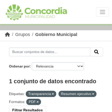
Skip to main content
Grupos
Gobierno Municipal
Ordenar por
1 conjunto de datos encontrado
Etiquetas:
Transparencia
Resumen ejecutivo
Formatos:
PDF
Filtrar Resultados